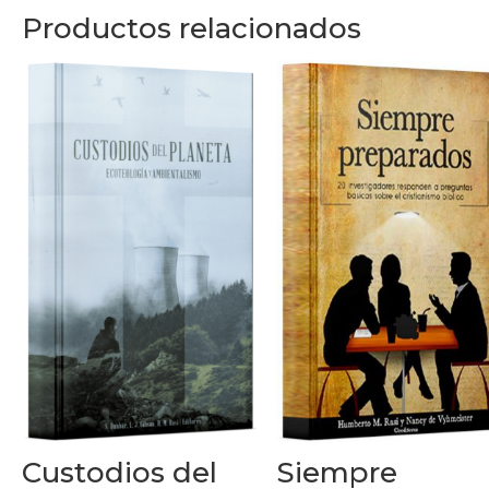
a
Productos relacionados
la
vara?
cantidad
Custodios del
Siempre