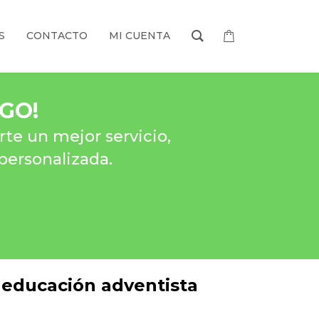
S
CONTACTO
MI CUENTA
AGO
!
te un mejor servicio,
personalizada.
a educación adventista