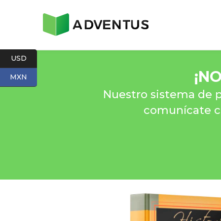
USD
¡
NO
MXN
Nuestro sistema de p
comunícate co