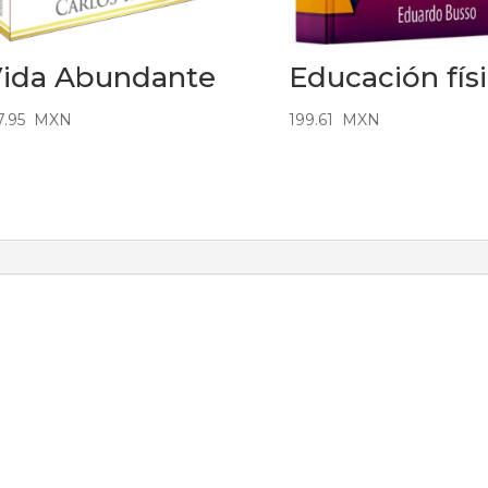
ida Abundante
Educación fís
7.95
MXN
199.61
MXN