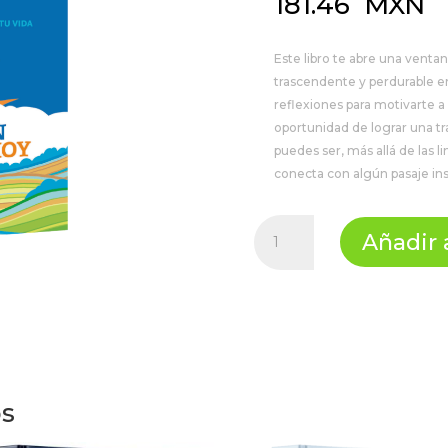
181.46
MXN
Este libro te abre una ventan
trascendente y perdurable en 
reflexiones para motivarte a 
oportunidad de lograr una tr
puedes ser, más allá de las l
conecta con algún pasaje insp
Inspiración
Añadir a
para
hoy
cantidad
os