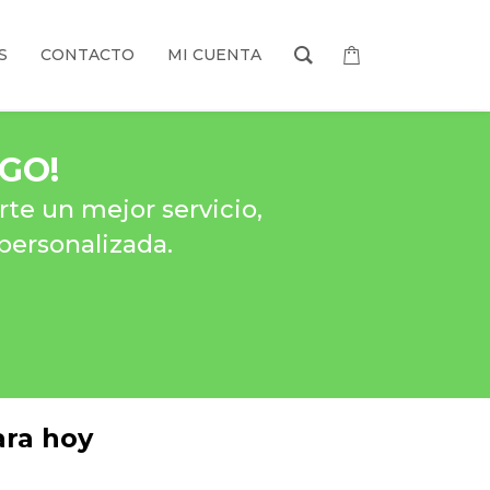
S
CONTACTO
MI CUENTA
AGO
!
te un mejor servicio,
personalizada.
ara hoy