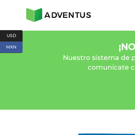
USD
¡
NO
MXN
Nuestro sistema de p
comunícate co